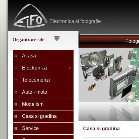
Electronica
si fotografie
Organizare site
Fotogr
Acasa
Electronica
Telecomenzi
Auto - moto
Modelism
Casa si gradina
Service
Casa si gradina