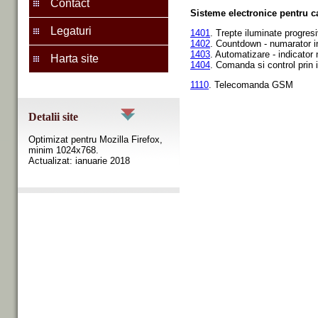
Contact
Sisteme electronice pentru ca
Legaturi
1401
. Trepte iluminate progres
1402
.
Countdown - numarator i
1403
. Automatizare - indicato
Harta site
1404
. Comanda si control prin i
1110
. Telecomanda GSM
Detalii site
Optimizat pentru Mozilla Firefox,
minim 1024x768.
Actualizat: ianuarie 2018