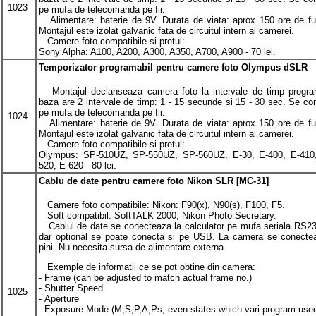
1023
pe mufa de telecomanda pe fir.
Alimentare: baterie de 9V. Durata de viata: aprox 150 ore de fu
Montajul este izolat galvanic fata de circuitul intern al camerei.
Camere foto compatibile si pretul:
Sony Alpha: A100, A200,
A300, A350, A700, A900 - 70 lei.
Temporizator programabil pentru camere foto Olympus dSLR
Montajul declanseaza camera foto la intervale de timp progra
baza are 2 intervale de timp: 1 - 15 secunde si 15 - 30 sec. Se c
pe mufa de telecomanda pe fir.
1024
Alimentare: baterie de 9V. Durata de viata: aprox 150 ore de fu
Montajul este izolat galvanic fata de circuitul intern al camerei.
Camere foto compatibile si pretul:
Olympus:
SP-510UZ, SP-550UZ, SP-560UZ, E-30, E-400, E-410,
520, E-620
- 80 lei.
Cablu de date pentru camere foto Nikon SLR [MC-31]
Camere foto compatibile: Nikon: F
90(x), N
90(s),
F100, F5.
Soft compatibil: SoftTALK 2000, Nikon Photo Secretary.
Cablul de date se conecteaza la calculator pe mufa seriala RS2
dar optional se poate conecta si pe USB. La camera se conect
pini. Nu necesita sursa de alimentare externa.
Exemple de informatii ce se pot obtine din camera:
- Frame (can be adjusted to match actual frame no.)
- Shutter Speed
1025
- Aperture
- Exposure Mode (M,S,P,A,Ps, even states which vari-program used