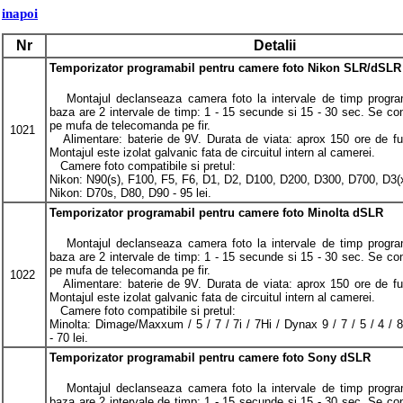
i
napoi
Nr
Detalii
Temporizator programabil pentru camere foto Nikon SLR/dSLR
Montajul declanseaza camera foto la intervale de timp progra
baza are 2 intervale de timp: 1 - 15 secunde si 15 - 30 sec. Se c
pe mufa de telecomanda pe fir.
1021
Alimentare: baterie de 9V. Durata de viata: aprox 150 ore de fu
Montajul este izolat galvanic fata de circuitul intern al camerei.
Camere foto compatibile si pretul:
Nikon:
N90(s), F100, F5, F6, D1, D2, D100, D200, D300, D700, D3(x)
Nikon: D70s, D80, D90 - 95 lei.
Temporizator programabil pentru camere foto Minolta dSLR
Montajul declanseaza camera foto la intervale de timp progra
baza are 2 intervale de timp: 1 - 15 secunde si 15 - 30 sec. Se c
pe mufa de telecomanda pe fir.
1022
Alimentare: baterie de 9V. Durata de viata: aprox 150 ore de fu
Montajul este izolat galvanic fata de circuitul intern al camerei.
Camere foto compatibile si pretul:
Minolta: Dimage/Maxxum / 5 / 7 / 7i / 7Hi / Dynax 9 / 7 / 5 / 4 / 8
- 70 lei.
Temporizator programabil pentru camere foto Sony dSLR
Montajul declanseaza camera foto la intervale de timp progra
baza are 2 intervale de timp: 1 - 15 secunde si 15 - 30 sec. Se c