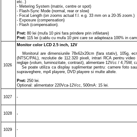
etc..)
- Metering System (matrix, centre or spot)
- Flash-Sync Mode (normal, rear or slow)
- Focal Length (on zooms actual f.l. e.g. 33 mm on a 20-35 zoom.)
- Exposure (compensation)
- Flash (compensation).
Pret:
80
lei (mufa 10 pini fara prindere prin infiletare)
Pret:
115
lei (cablu cu mufa 10 pini care se adapteaza 100% in cam
Monitor color LCD 2.5 inch, 12V
Monitorul are dimensiunile 78x62x20cm (fara stativ), 105g, ec
(NTSC/PAL), rezolutie de 112.320 pixeli, intrari RCA pentru video s
reglaje (volum, luminozitate, contrast), alimentare 12Vcc / 4,75W, ca
1026
Se poate utiliza ca display suplimentar pentru: camere foto sau
supraveghere, mp4 playere, DVD playere si multe altele.
Pret:
250
lei.
Optional: alimentator 220Vca-12Vcc, 500mA: 15 lei.
1027
.
.
1028
.
1029