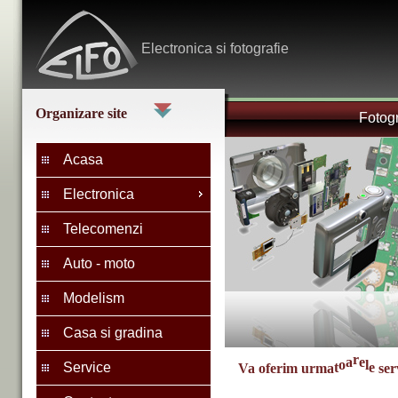
Electronica
si fotografie
Organizare site
Fotogr
Acasa
Electronica
Telecomenzi
Auto - moto
Modelism
Casa si gradina
e
s
r
Service
e
V
a
o
f
e
r
i
m
u
r
m
a
t
o
a
r
e
l